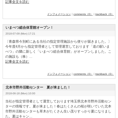
記事全文を読む
インフォメーション
｜
comments（0）
｜
trackback（0）
いまべつ総合体育館オープン！
2018-07-09 (Mon) 17:21
〔青森県今別町にある当社の指定管理施設から便りが届きました。〕
今年度4
­月から指定管理者として管理運営しております「道の駅いま
べつ」の隣に新しく「いまべつ総合体育館」がオープンしました。こ
の施設も（株）...
記事全文を読む
インフォメーション
｜
comments（0）
｜
trackback（0）
北本市野外活動センター 夏が来ました！
2018-06-18 (Mon) 10:00
当社が指定管理者として運営しております埼玉県北本市野外活動セン
ターの情報です。夏が来ました！春はたくさんの桜が咲いていた北本
市野外活動センターも草木がたくさん生い茂りすっかり夏になりまし
た。夏はキャン...