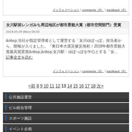
インフォメーション
｜
comments（0）
｜
trackback（0）
女川駅前レンガみち周辺地区が都市景観大賞（都市空間部門）受賞
2018-05-28 (Mon) 09:00
&
­n
­b
­s
­p
­;当社が指定管理者として運営する「女川ゆぽっぽ」担当者か
ら、朗報が入りました。『東日本大震災被災地初！2
­0
­1
­8
­年都市景観大
賞最高賞受賞&
­n
­b
­s
­p
­;&
­n
­b
­s
­p
­;女川駅・ゆぽっぽを中心とする「女...
記事全文を読む
インフォメーション
｜
comments（0）
｜
trackback（0）
<前
8
9
10
11
12
13
14
15
16
17
18
次>
公共施設運営
ビル総合管理
スポーツ施設
イベント企画