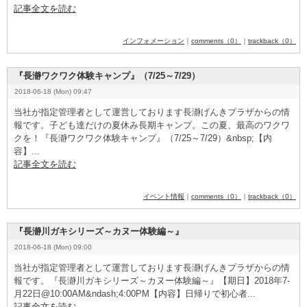
記事全文を読む
インフォメーション
｜
comments（0）
｜
trackback（0）
『長瀞ワクワク体験キャンプ』（7/25～7/29）
2018-06-18 (Mon) 09:47
当社が指定管理者として運営しております長瀞げんきプラザからの情
報です。子ども達だけの夏休み長期キャンプ。この夏、最高のワクワ
クを！『長瀞ワクワク体験キャンプ』（7
­/2
­5
­～7
­/2
­9
­）&
­n
­b
­s
­p
­;【内
容】...
記事全文を読む
イベント情報
｜
comments（0）
｜
trackback（0）
『長瀞川ガキシリーズ～カヌー体験編～』
2018-06-18 (Mon) 09:00
当社が指定管理者として運営しております長瀞げんきプラザからの情
報です。『長瀞川ガキシリーズ～カヌー体験編～』【期日】2
­0
­1
­8
­年7
­
月2
­2
­日@1
­0
­:0
­0
­A
­M
­&
­n
­d
­a
­s
­h
­;4
­:0
­0
­P
­M
­【内容】日帰りで初心者...
記事全文を読む