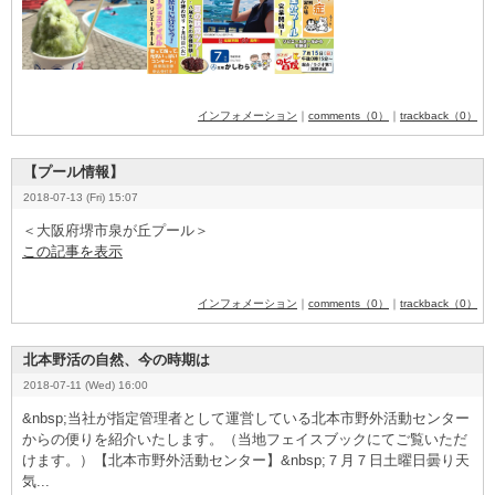
インフォメーション
｜
comments（0）
｜
trackback（0）
【プール情報】
2018-07-13 (Fri) 15:07
＜大阪府堺市泉が丘プール＞
この記事を表示
インフォメーション
｜
comments（0）
｜
trackback（0）
北本野活の自然、今の時期は
2018-07-11 (Wed) 16:00
&
­n
­b
­s
­p
­;当社が指定管理者として運営している北本市野外活動センター
からの便りを紹介いたします。（当地フェイスブックにてご覧いただ
けます。）【北本市野外活動センター】&
­n
­b
­s
­p
­;７月７日土曜日曇り天
気...