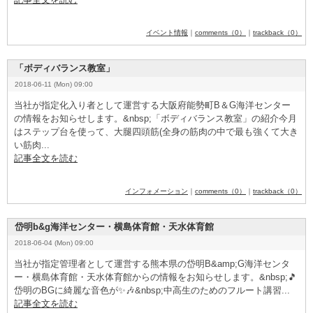
イベント情報
｜
comments（0）
｜
trackback（0）
「ボディバランス教室」
2018-06-11 (Mon) 09:00
当社が指定化入り者として運営する大阪府能勢町B
­＆G
­海洋センター
の情報をお知らせします。&
­n
­b
­s
­p
­;「ボディバランス教室」の紹介今月
はステップ台を使って、大腿四頭筋(全身の筋肉の中で最も強くて大き
い筋肉...
記事全文を読む
インフォメーション
｜
comments（0）
｜
trackback（0）
岱明b&g海洋センター・横島体育館・天水体育館
2018-06-04 (Mon) 09:00
当社が指定管理者として運営する熊本県の岱明B
­&
­a
­m
­p
­;G
­海洋センタ
ー・横島体育館・天水体育館からの情報をお知らせします。&
­n
­b
­s
­p
­;🎵
岱明のB
­G
­に綺麗な音色が✨🎶&
­n
­b
­s
­p
­;中高生のためのフルート講習...
記事全文を読む