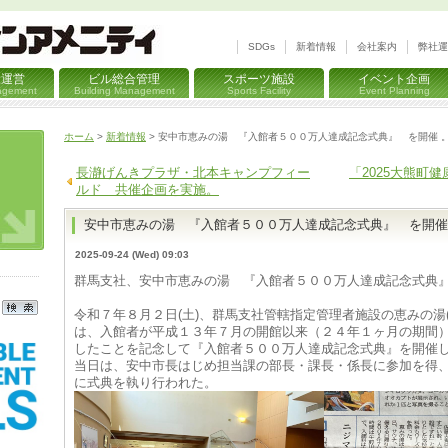
SDGs
新着情報
会社案内
弊社運
設運営
ビル総合管理
スポーツ施設
イベント企画
nagement
Building Management
Sports Facility
Event Planning
ホーム
>
新着情報
> 安中市恵みの湯 『入館者５００万人達成記念式典』 を開催 
長瀞げんきプラザ・北本キャンプフィー
「2025大熊町
ルド 共催企画を実施。
安中市恵みの湯 『入館者５００万人達成記念式典』 を開催
2025-09-24 (Wed) 09:03
群馬支社、安中市恵みの湯 『入館者５００万人達成記念式典』
令和７年８月２日(土)、群馬支社管轄指定管理者施設の恵みの湯(
は、入館者が平成１３年７月の開館以来（２４年１ヶ月の期間
したことを記念して『入館者５００万人達成記念式典』を開催
当日は、安中市長はじめ担当課の部長・課長・係長に参加を得
に式典を執り行われた。