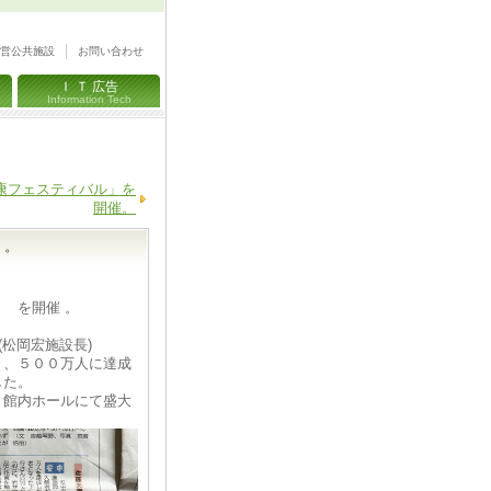
営公共施設
お問い合わせ
Ｉ Ｔ 広告
Information Tech
。
健康フェスティバル」を
開催。
 。
 を開催 。
松岡宏施設長)
）、５００万人に達成
した。
、館内ホールにて盛大