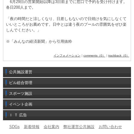
6月29日の営業開始以降は3日前までに窓口で予約を受け付けます。
各日200人まで。
「夜の時間だと涼しくなり、日差しもないので日焼けを気にしなくて
いいところがお薦めです。日中とは違う夜のプールの雰囲気をぜひ楽
しんでください。」
※「みんなの経済新聞」から引用抜粋
インフォメーション
｜
comments（0）
｜
trackback（0）
公共施設運営
ビル総合管理
スポーツ施設
イベント企画
Ｉ Ｔ 広告
SDGs
新着情報
会社案内
弊社運営公共施設
お問い合わせ