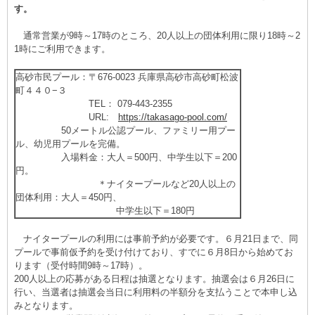
す。
通常営業が9時～17時のところ、20人以上の団体利用に限り18時～2
1時にご利用できます。
高砂市民プール：〒676-0023 兵庫県高砂市高砂町松波
町４４０−３
TEL： 079-443-2355
URL:
https://takasago-pool.com/
50メートル公認プール、ファミリー用プー
ル、幼児用プールを完備。
入場料金：大人＝500円、中学生以下＝200
円。
＊ナイタープールなど20人以上の
団体利用：大人＝450円、
中学生以下＝180円
ナイタープールの利用には事前予約が必要です。６月21日まで、同
プールで事前仮予約を受け付けており、すでに６月8日から始めてお
ります（受付時間9時～17時）。
200人以上の応募がある日程は抽選となります。抽選会は６月26日に
行い、当選者は抽選会当日に利用料の半額分を支払うことで本申し込
みとなります。