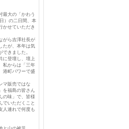
村最大の「かわう
（日）の二日間、本
行かせていただき
ながら吉澤社長が
したが、本年は気
ができました。
共に登壇し、壇上
、私からは「三年
。港町パワーで盛
ンマ販売ではな
」を福島の皆さん
んの味」で、皆様
んでいただくこと
友人連れで何度も
地と山の被災