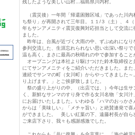
残したような美しい山村…福島県川内村。
（震災後）一年間「帰還困難区域」であった川内
ち祭り」が再開されて三年目。１１/３（土）、４
年もサンアメニティ震災復興対応担当として交流に
ました。
昨年は、台風が近づく大雨の中、ずぶぬれになり
参列交流した、生涯忘れられない思い出深い祭りで
温も高く、まさに最高の秋晴れの中で参加すること
オープニングは本社より駆けつけた鈴木取締役と
にてサンアメニティをご紹介いただきました。また
連続でサンマの町（女川町）からやってきました～
り上げます。」とご挨拶致しました。
祭の盛り上がりの中、（出店では、）今年は生サ
く、新鮮なサンマのすり身で作る女川名物「女川汁
にお届けいたしました。いわゆる「ハマのおっかさ
からは「美味しい」「メチャ旨い」と絶賛連発で喜
ができました。 美しい紅葉の下、遠藤村長が自ら
ご来店下さり、我々も感謝感激でした。
これからも「共に復興」を合言葉に、「海の被災