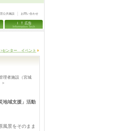
営公共施設
お問い合わせ
Ｉ Ｔ 広告
Information Tech
いセンター イベント
定管理者施設（宮城
。＞
災地域支援」活動
原風景をそのまま