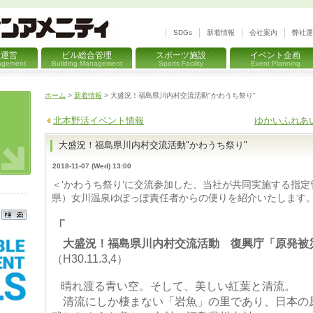
SDGs
新着情報
会社案内
弊社運
設運営
ビル総合管理
スポーツ施設
イベント企画
nagement
Building Management
Sports Facility
Event Planning
ホーム
>
新着情報
> 大盛況！福島県川内村交流活動"かわうち祭り"
北本野活イベント情報
ゆかいふれあ
大盛況！福島県川内村交流活動"かわうち祭り"
2018-11-07 (Wed) 13:00
＜’かわうち祭り‘に交流参加した、当社が共同実施する指
県）女川温泉ゆぽっぽ責任者からの便りを紹介いたします
「
大盛況！福島県川内村交流活動 復興庁「原発被
（H30.11.3,4）
晴れ渡る青い空。そして、美しい紅葉と清流。
清流にしか棲まない「岩魚」の里であり、日本の