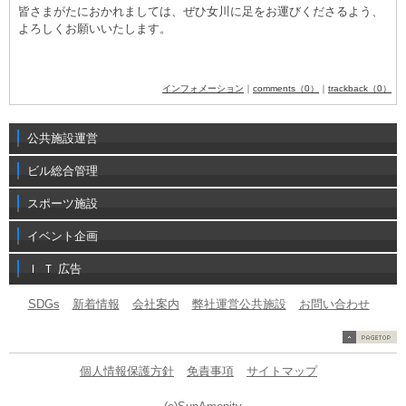
皆さまがたにおかれましては、ぜひ女川に足をお運びくださるよう、
よろしくお願いいたします。
インフォメーション
｜
comments（0）
｜
trackback（0）
公共施設運営
ビル総合管理
スポーツ施設
イベント企画
Ｉ Ｔ 広告
SDGs
新着情報
会社案内
弊社運営公共施設
お問い合わせ
個人情報保護方針
免責事項
サイトマップ