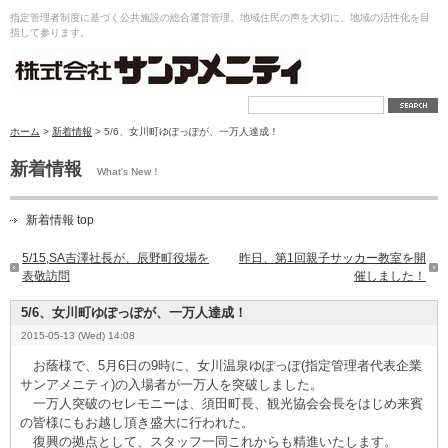
指定管理者制度に基づく公共施設の総合運営管理。地域住民の声を大切に、地域の活性化を目
指して参ります。
ホーム
>
新着情報
> 5/6、女川町ゆぽっぽが、一万人達成！
新着情報
What's New！
新着情報 top
5/15,SA吉澤社長が、辰野町役場を
昨日、第1回親子サッカー教室を開
表敬訪問
催しました！
5/6、女川町ゆぽっぽが、一万人達成！
2015-05-13 (Wed) 14:08
お蔭様で、5月6日の9時に、女川温泉ゆぽっぽ(指定管理者代表企業
サンアメニティ)の入場者が一万人を突破しました。
一万人突破のセレモニーは、須田町長、観光協会会長をはじめ来賓
の皆様にもお越し頂き盛大に行われた。
復興の拠点として、スタッフ一同これからも精進いたします。