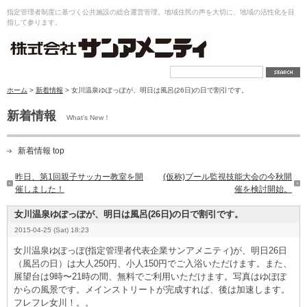
指定管理者制度に基づく公共施設の総合運営管理。地域住民の声を大切に、地域の活性化を目
指して参ります。
ホーム
>
新着情報
> 女川温泉ゆぽっぽが、明日は風呂(26日)の日で割引です。
新着情報
What's New！
新着情報 top
昨日、第1回親子サッカー教室を開
(仮称)プール監視技能大会の今秋開
催しました！
催を検討開始。
女川温泉ゆぽっぽが、明日は風呂(26日)の日で割引です。
2015-04-25 (Sat) 18:23
女川温泉ゆぽっぽ(指定管理者代表企業サンアメニティ)が、明日26日
（風呂の日）は大人250円、小人150円でご入浴いただけます。また、
展望台は9時〜21時の間、無料でご利用いただけます。写真はゆぽぽ
からの風景です。メインストリートが完成すれば、後は加速します。
フレフレ女川！。
。