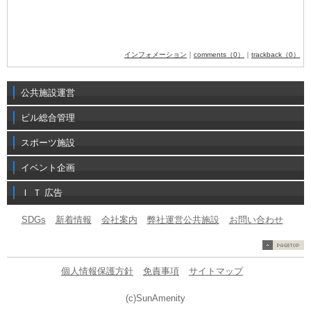
インフォメーション
｜
comments（0）
｜
trackback（0）
公共施設運営
ビル総合管理
スポーツ施設
イベント企画
Ｉ Ｔ 広告
SDGs
新着情報
会社案内
弊社運営公共施設
お問い合わせ
個人情報保護方針
免責事項
サイトマップ
(c)SunAmenity